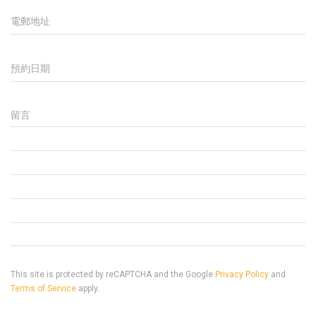
電郵地址
預約日期
留言
This site is protected by reCAPTCHA and the Google
Privacy Policy
and
Terms of Service
apply.